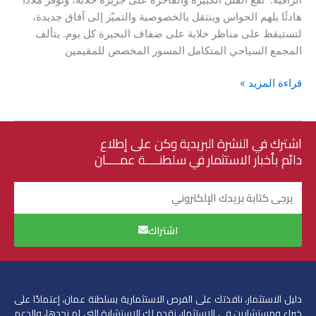
الراقية. تقع الفلل الكبيرة والفاخرة على جزيرة خلابة، وتوفر ملاذًا
هادئًا يلهم الحواس وينتقل بالخصوصية والتميّز إلى آفاق جديدة،
لتستيقظ على مناظر خلابة على ضفاف البحيرة كل يوم. يتألف
المجمع السياحي المتكامل المسور المخصص للمقيمين
قراءة المزيد »
اشترك في النشرة البريدية وكن على إطلاع
دائم بأخبار الاستثمار في سلطنــــة عمــــان
البريد
الإلكتروني
اشتراك
دليل الاستثمار، نافذتك على الفرص الاستثمارية بسلطنة عمان، إعتمادًا على
خبراء ومستشارين في الاستثمار،
نقدم لك الاستشارة التى لم نجدها، والدعم