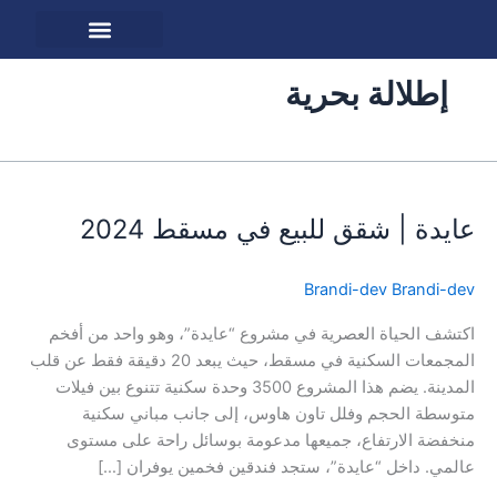
خطي
لى
لمحتوى
حول دليل
الاستثمار في عمان
إطلالة بحرية
عايدة
|
عايدة | شقق للبيع في مسقط 2024
شقق
للبيع
في
Brandi-dev Brandi-dev
مسقط
2024
اكتشف الحياة العصرية في مشروع “عايدة”، وهو واحد من أفخم
المجمعات السكنية في مسقط، حيث يبعد 20 دقيقة فقط عن قلب
المدينة. يضم هذا المشروع 3500 وحدة سكنية تتنوع بين فيلات
متوسطة الحجم وفلل تاون هاوس، إلى جانب مباني سكنية
منخفضة الارتفاع، جميعها مدعومة بوسائل راحة على مستوى
عالمي. داخل “عايدة”، ستجد فندقين فخمين يوفران […]