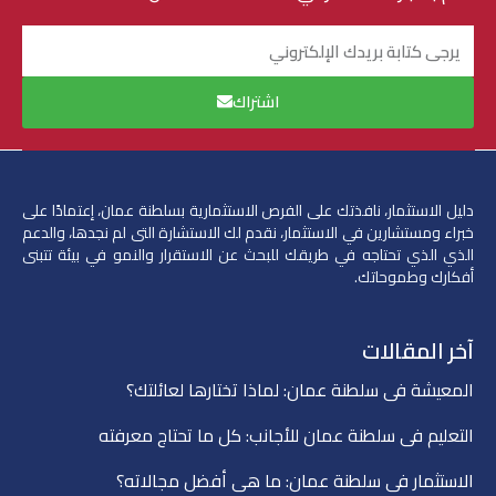
البريد
الإلكتروني
اشتراك
دليل الاستثمار، نافذتك على الفرص الاستثمارية بسلطنة عمان، إعتمادًا على
خبراء ومستشارين في الاستثمار،
نقدم لك الاستشارة التى لم نجدها، والدعم
الذي الذي تحتاجه في طريقك للبحث عن الاستقرار والنمو في بيئة تتبنى
أفكارك وطموحاتك.
آخر المقالات
المعيشة في سلطنة عمان: لماذا تختارها لعائلتك؟
التعليم في سلطنة عمان للأجانب: كل ما تحتاج معرفته
الاستثمار في سلطنة عمان: ما هي أفضل مجالاته؟