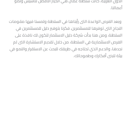
الدول العربية، كانت سلطنة عمان هي الخيار الأفضل لتأسيس ونمو
أعمالنا.
وبعد الفرص الواعدة التى رأيناها في السلطنة ولمسنا فيها مقومات
النجاح التى توفرها للمستثمرين، فكرنا بتوفير دليل للمستثمرين في
السلطنة، ومن هنا بدأت شركة دليل الاستثمار لتكون لك نافذة على
الفرص الاستثمارية في السلطنة، من خلال تقديم الاستشارة التى لم
نجدها، والدعم الذي تحتاجه في طريقك للبحث عن الاستقرار والنمو في
بيئة تتبنى أفكارك وطموحاتك.
الرؤية و المهمة
تتمثل رؤيتنا ومهمتنا في تقديم حلول مبتكرة ومتخصصة تلبي احتياجات
عملائنا وتساهم في تعزيز النمو الاقتصادي في سلطنة عمان، كما نسعى
في دليل الاستثمار إلى بناء علاقات قائمة على الثقة والشفافية مع عملائنا
وذلك من خلال توفير كافة الخدمات التى تساعدهم منذ التفكير في نقل أو
تأسيس أعمالهم في سلطنة عمان وحتى الحصول على أول عائد على