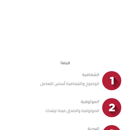
الاستثمار، كذلك
في أن نكون عين المستثمر وعقله في السلطنة من حيث
تقييم وضعه ومتطلباته وفهم أفكاره وتسخير خبرتنا في تخصيص الحلول
المناسبة له حتى يحقق أهدافه وكذا أقتراح أفضل المشاريع والقطاعات
التى يمكن الاستثمار فيها بثقة حتى لو لم يكن هنا بالسلطنة.
قيمنا
الشفافية
الوضوح والشفافية أساس التعامل
الموثوقية
الموثوقية والصدق فيما نرشدك
السرية