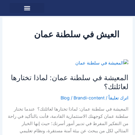
خطي
لى
لمحتوى
حول دليل
الاستثمار في عمان
العيش في سلطنة عمان
المعيشة
في
المعيشة في سلطنة عمان: لماذا تختارها
سلطنة
عمان:
لعائلتك؟
لماذا
اترك تعليقاً
/
Brandi-content
/
Blog
تختارها
لعائلتك؟
المعيشة في سلطنة عمان: لماذا تختارها لعائلتك؟ عندما تختار
سلطنة عمان كوجهتك الاستثمارية القادمة، فأنت بالتأكيد في راحة
من التفكير المفرط في تدبير أمور أسرتك؛ حيث إنها الخيار
المثالي لكل من يبحث عن بيئة آمنة مستقرة، ونظام تعليمي