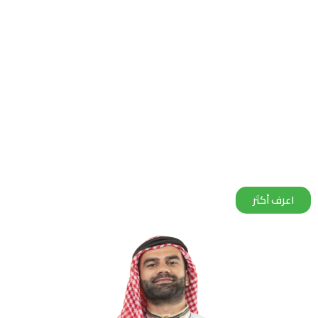
ذلك إلى الفرص الاستثمارية الواعدة وتمكين ودعم
الدولة للمستثمرين وكذا الرؤية التنموية الواضحة
للسلطنة 2040، حيث توفر بيئة استثمارية ملائمة
ومحفزة للمستثمرين والشركات في شتى المجالات
والقطاعات.
اعرف أكثر